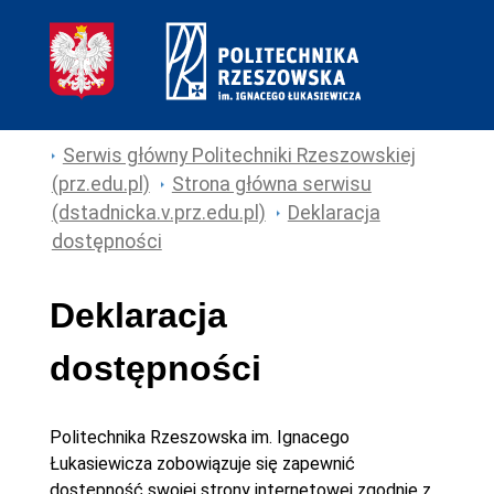
Serwis główny Politechniki Rzeszowskiej
(prz.edu.pl)
Strona główna serwisu
(dstadnicka.v.prz.edu.pl)
Deklaracja
dostępności
Deklaracja
dostępności
Politechnika Rzeszowska im. Ignacego
Łukasiewicza
zobowiązuje się zapewnić
dostępność swojej
strony internetowej
zgodnie z