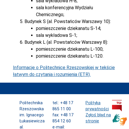
sala wykładowa H-8;
sala konferencyjna Wydziału
Chemicznego;
Budynek S (al. Powstańców Warszawy 10):
pomieszczenie dziekanatu S-14;
sala wykładowa S-1;
Budynek L (al. Powstańców Warszawy 8):
pomieszczenie dziekanatu L-100;
pomieszczenie dziekanatu L-120.
Informacje o Politechnice Rzeszowskiej w tekście
łatwym do czytania i rozumienia (ETR).
Politechnika
tel.: +48 17
Polityka
Rzeszowska
865 11 00
prywatności
im. Ignacego
fax: +48 17
Zgłoś błąd na
Łukasiewicza
854 12 60
stronie
al.
e-mail: